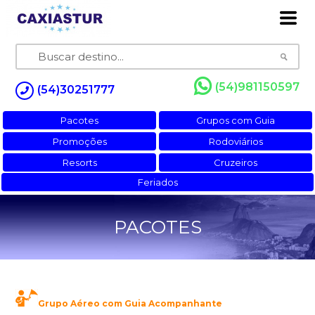
(54)981150597
(54)30251777
Pacotes
Grupos com Guia
Promoções
Rodoviários
Resorts
Cruzeiros
Feriados
PACOTES
Grupo Aéreo com Guia Acompanhante