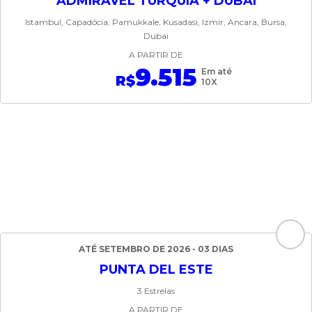
ADMIRÁVEL TURQUIA + DUBAI
Istambul, Capadócia, Pamukkale, Kusadasi, Izmir, Ancara, Bursa,
Dubai
A PARTIR DE
9.515
Em até
R$
10X
ATÉ SETEMBRO DE 2026 - 03 DIAS
PUNTA DEL ESTE
3 Estrelas
A PARTIR DE