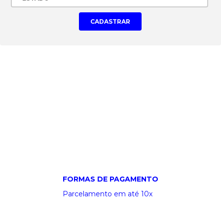
CONECTE-SE EM NOSSAS
REDES SOCIAIS!
Veja as ofertas também em nossos canais online!
FORMAS DE PAGAMENTO
Parcelamento em até 10x